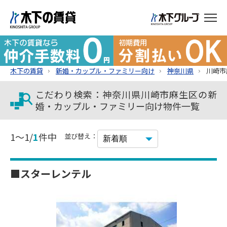
木下の賃貸
新婚・カップル・ファミリー向け
神奈川県
川崎市
こだわり検索：神奈川県川崎市麻生区の新
婚・カップル・ファミリー向け物件一覧
1～1/
1
件中
並び替え：
■スターレンテル