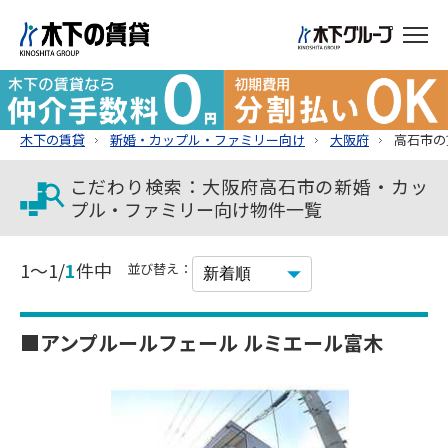
木下の賃貸
新婚・カップル・ファミリー向け
大阪府
高石市の
こだわり検索：大阪府高石市の新婚・カッ
プル・ファミリー向け物件一覧
1～1/
1
件中
並び替え：
■アンプルールフェール ルミエール富木