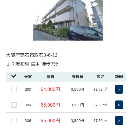
大阪府高石市取石3-6-13
ＪＲ阪和線 富木 徒歩7分
号室
家賃
管理費
広さ
詳細
64,000円
203
3,500円
>
37.68m²
65,000円
305
3,500円
>
37.68m²
65,000円
306
3,500円
>
37.68m²