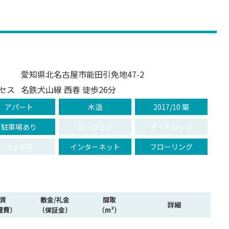
愛知県北名古屋市能田引免地47-2
セス
名鉄犬山線 西春 徒歩26分
アパート
木造
2017/10 築
駐車場あり
カーシェア
オートロック
ペット可
インターネット
フローリング
賃
敷金/礼金
間取
詳細
理費）
（保証金）
（m²）