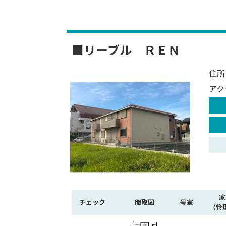
■リーブル ＲＥＮ
住所
アク
家
チェック
間取図
号室
（管