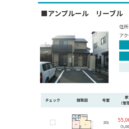
■アンプルール リーブル
住所
アク
家
チェック
間取図
号室
（管
55,
201
（5,0