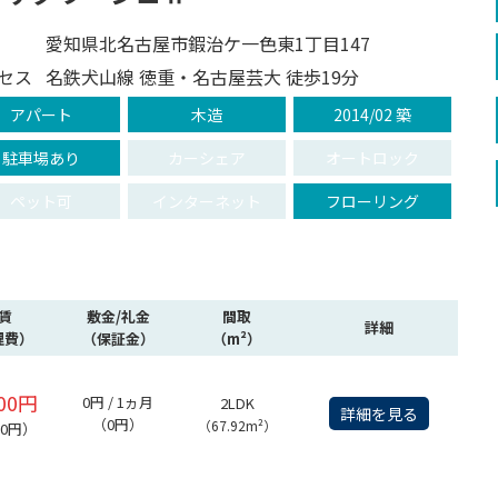
愛知県北名古屋市鍜治ケ一色東1丁目147
セス
名鉄犬山線 徳重・名古屋芸大 徒歩19分
アパート
木造
2014/02 築
駐車場あり
カーシェア
オートロック
ペット可
インターネット
フローリング
賃
敷金/礼金
間取
詳細
理費）
（保証金）
（m²）
000円
0円 / 1ヵ月
2LDK
詳細を見る
（0円）
（67.92m²）
00円）