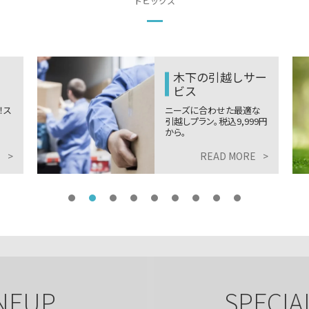
トピックス
木下の引越しサー
ビス
！ス
ニーズに合わせた最適な
引越しプラン。税込9,999円
から。
E
>
READ MORE
>
NEUP
SPECIA