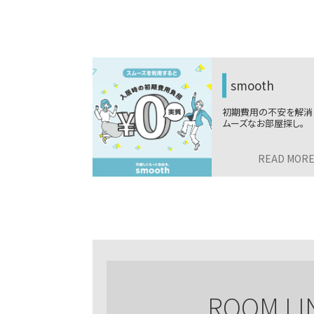
シテR
smooth
らしを、電気の使
初期費用の不安を解消
らそっと見守るサ
ムーズなお部屋探し。
READ MORE
>
READ MOR
ROOM LI