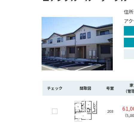
住所
アク
家
チェック
間取図
号室
（管
61,
203
（5,0