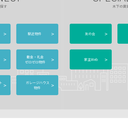
探す
木下の賃
>
>
>
駅近物件
友の会
敷金・礼金
>
>
>
家主Web
ゼロゼロ物件
ト
ガレージハウス
>
>
物件