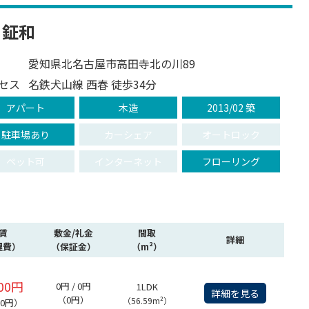
 鉦和
愛知県北名古屋市高田寺北の川89
セス
名鉄犬山線 西春 徒歩34分
アパート
木造
2013/02 築
駐車場あり
カーシェア
オートロック
ペット可
インターネット
フローリング
賃
敷金/礼金
間取
詳細
理費）
（保証金）
（m²）
000円
0円 / 0円
1LDK
詳細を見る
（0円）
（56.59m²）
00円）