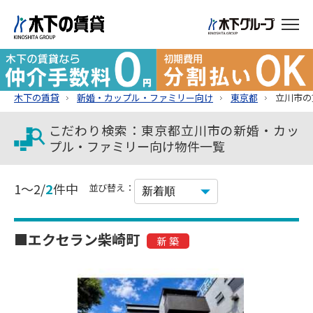
木下の賃貸
新婚・カップル・ファミリー向け
東京都
立川市の
こだわり検索：東京都立川市の新婚・カッ
プル・ファミリー向け物件一覧
1～2/
2
件中
並び替え：
■エクセラン柴崎町
新 築