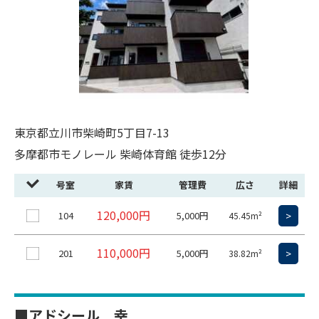
東京都立川市柴崎町5丁目7-13
多摩都市モノレール 柴崎体育館 徒歩12分
号室
家賃
管理費
広さ
詳細
120,000円
104
5,000円
>
45.45m²
110,000円
201
5,000円
>
38.82m²
■アドシール 幸