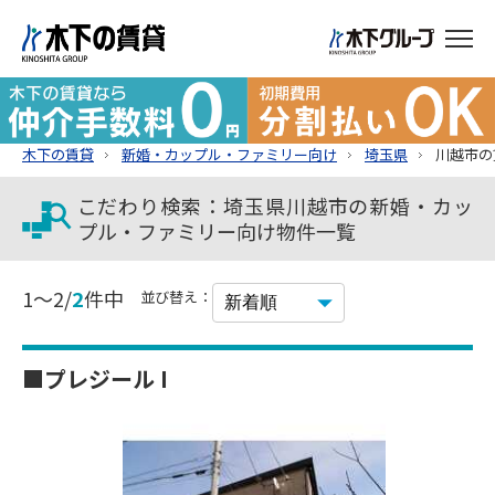
木下の賃貸
新婚・カップル・ファミリー向け
埼玉県
川越市の
こだわり検索：埼玉県川越市の新婚・カッ
プル・ファミリー向け物件一覧
1～2/
2
件中
並び替え：
■プレジール I