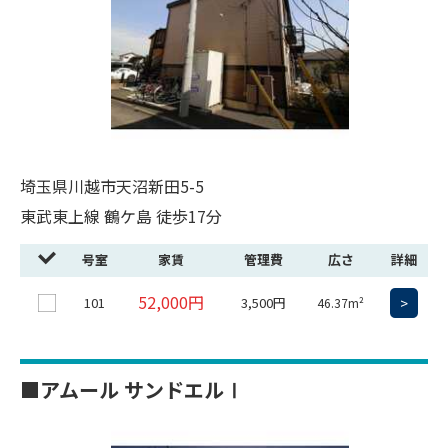
埼玉県川越市天沼新田5-5
東武東上線 鶴ケ島 徒歩17分
号室
家賃
管理費
広さ
詳細
52,000円
101
3,500円
>
46.37m²
■アムール サンドエルⅠ