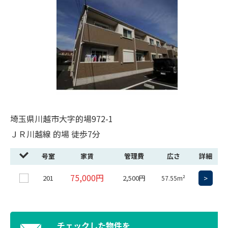
埼玉県川越市大字的場972-1
ＪＲ川越線 的場 徒歩7分
号室
家賃
管理費
広さ
詳細
75,000円
201
2,500円
>
57.55m²
チェックした物件を