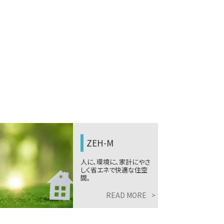
ZEH-M
ガレ
人に、環境に、家計にやさ
自由自在
しく省エネで快適な住空
で理想を
間。
型住宅。
READ MORE
>