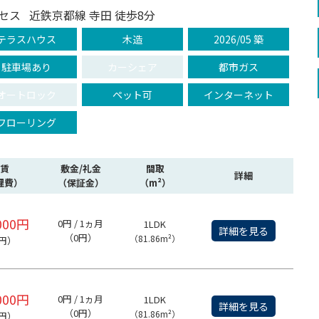
セス
近鉄京都線 寺田 徒歩8分
テラスハウス
木造
2026/05 築
駐車場あり
カーシェア
都市ガス
オートロック
ペット可
インターネット
フローリング
賃
敷金/礼金
間取
詳細
理費）
（保証金）
（m²）
000円
0円 / 1ヵ月
1LDK
詳細を見る
（0円）
（81.86m²）
円）
000円
0円 / 1ヵ月
1LDK
詳細を見る
（0円）
（81.86m²）
円）