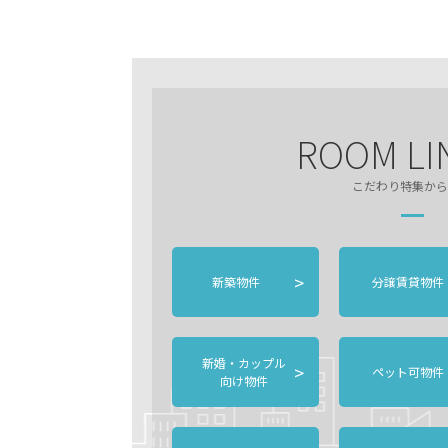
ROOM LI
こだわり特集から
>
新築物件
分譲賃貸物件
新婚・カップル
>
ペット可物件
向け物件