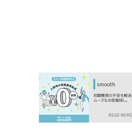
smooth
初期費用の不安を解消！ス
ムーズなお部屋探し。
READ MORE
>