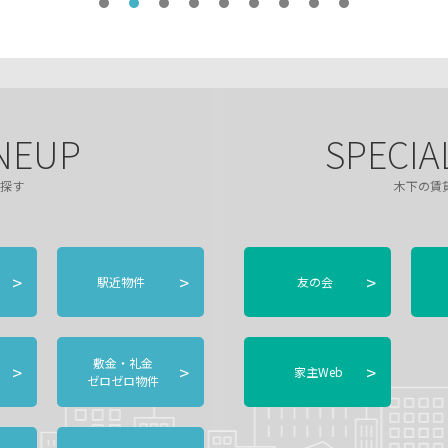
NEUP
SPECIA
探す
木下の賃
>
>
>
駅近物件
友の会
敷金・礼金
>
>
>
家主Web
ゼロゼロ物件