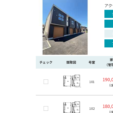
アク
家
チェック
間取図
号室
（管
190,
101
（0
180,
102
（0