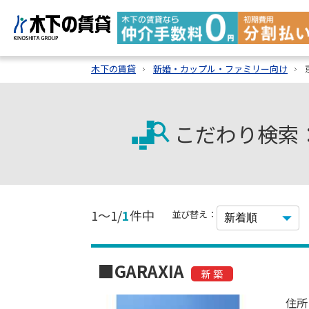
木下の賃貸
新婚・カップル・ファミリー向け
こだわり検索
1～1/
1
件中
並び替え：
■GARAXIA
新 築
住所