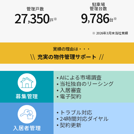
駐車場
管理台数
管理戸数
9
786
27
350
,
,
※
※
台
戸
※ 2026年3月末当社実績
実績の理由は・・・
\\
//
充実
の
物件管理
サポート
AIによる市場調査
当社独自のリーシング
入居審査
募集管理
電子契約
トラブル対応
24時間対応ダイヤル
契約更新
入居者管理