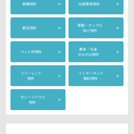
>
>
新築物件
分譲賃貸物件
新婚・カップル
>
>
駅近物件
向け物件
敷金・礼金
>
>
ペット可物件
ゼロゼロ物件
フリーレント
インターネット
>
>
物件
無料物件
ガレージハウス
>
物件