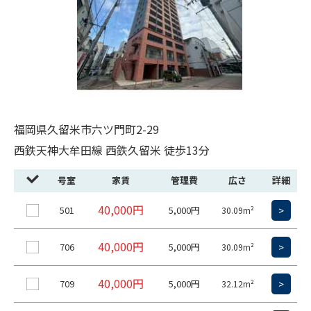
福岡県久留米市六ツ門町2-29
西鉄天神大牟田線 西鉄久留米 徒歩13分
号室
家賃
管理費
広さ
詳細
40,000円
501
5,000円
>
30.09m²
40,000円
706
5,000円
>
30.09m²
40,000円
709
5,000円
>
32.12m²