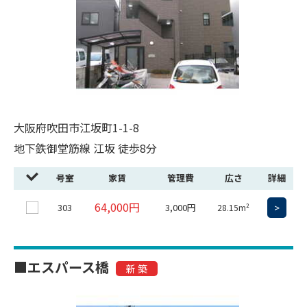
大阪府吹田市江坂町1-1-8
地下鉄御堂筋線 江坂 徒歩8分
号室
家賃
管理費
広さ
詳細
64,000円
303
3,000円
>
28.15m²
■エスパース橋
新 築