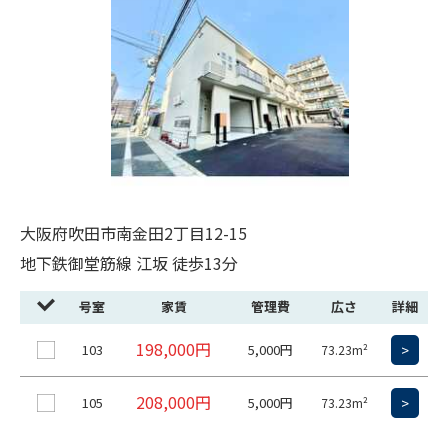
大阪府吹田市南金田2丁目12-15
地下鉄御堂筋線 江坂 徒歩13分
号室
家賃
管理費
広さ
詳細
198,000円
103
5,000円
>
73.23m²
208,000円
105
5,000円
>
73.23m²