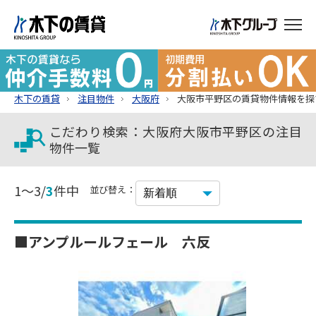
木下の賃貸
注目物件
大阪府
大阪市平野区の賃貸物件情報を探
こだわり検索：大阪府大阪市平野区の注目
物件一覧
1～3/
3
件中
並び替え：
■アンプルールフェール 六反