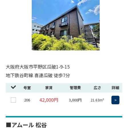
大阪府大阪市平野区瓜破1-9-15
地下鉄谷町線 喜連瓜破 徒歩7分
号室
家賃
管理費
広さ
詳細
42,000円
206
3,000円
>
21.63m²
■アムール 松谷