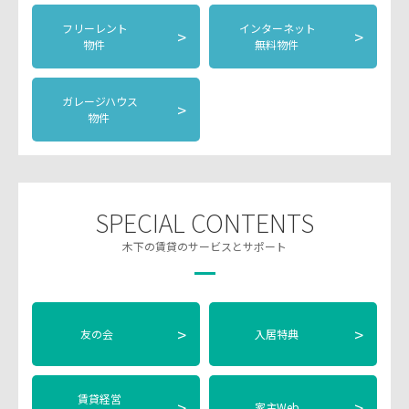
フリーレント
インターネット
>
>
物件
無料物件
ガレージハウス
>
物件
SPECIAL CONTENTS
木下の賃貸のサービスとサポート
>
>
友の会
入居特典
賃貸経営
>
>
家主Web