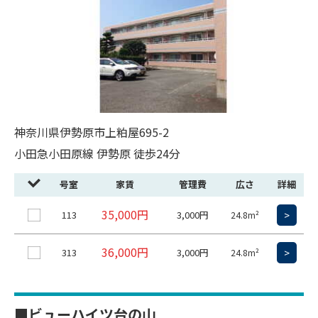
神奈川県伊勢原市上粕屋695-2
小田急小田原線 伊勢原 徒歩24分
号室
家賃
管理費
広さ
詳細
35,000円
113
3,000円
>
24.8m²
36,000円
313
3,000円
>
24.8m²
■ビューハイツ台の山