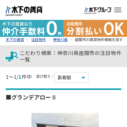
木下の賃貸
注目物件
神奈川県
座間市の賃貸物件情報を探す
こだわり検索：神奈川県座間市の注目物件
一覧
1～1/
1
件中
並び替え：
■グランデアローⅡ