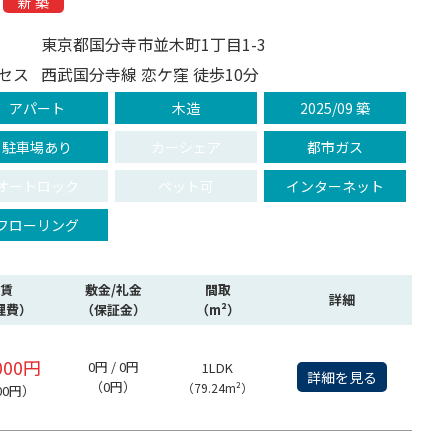
新 築
東京都国分寺市並木町1丁目1-3
セス
西武国分寺線 恋ケ窪 徒歩10分
アパート
木造
2025/09 築
駐車場あり
カーシェア
都市ガス
オートロック
ペット可
インターネット
フローリング
賃
敷金/礼金
間取
詳細
理費）
（保証金）
（m²）
000円
0円 / 0円
1LDK
詳細を見る
（0円）
（79.24m²）
00円）