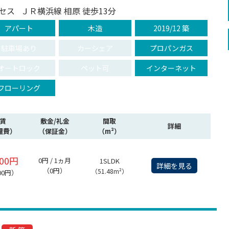
セス
ＪＲ横浜線 相原 徒歩13分
アパート
木造
2019/12 築
駐車場あり
カーシェア
プロパンガス
オートロック
ペット可
インターネット
フローリング
賃
敷金/礼金
間取
詳細
理費）
（保証金）
（m²）
000円
0円 / 1ヵ月
1SLDK
詳細を見る
（0円）
（51.48m²）
00円）
Ⅱ