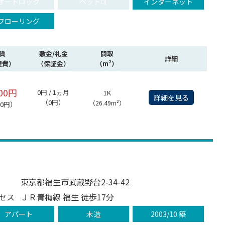
オートロック
ペット可
インターネット
フローリング
賃
敷金/礼金
間取
詳細
理費）
（保証金）
（m²）
000円
0円 / 1ヵ月
1K
詳細を見る
（0円）
（26.49m²）
00円）
東京都福生市武蔵野台2-34-42
セス
ＪＲ青梅線 福生 徒歩17分
アパート
木造
2003/10 築