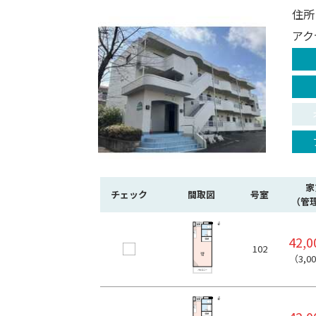
住所
アク
家
チェック
間取図
号室
（管
42,
102
（3,0