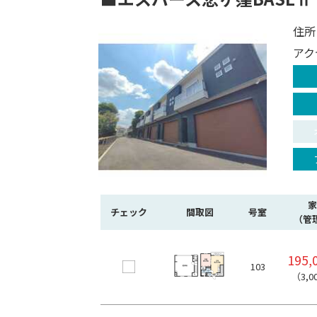
住所
アク
家
チェック
間取図
号室
（管
195,
103
（3,0