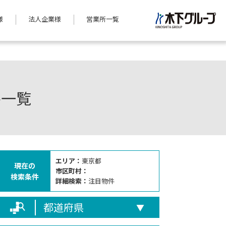
様
法人企業様
営業所一覧
件一覧
エリア：
東京都
現在の
市区町村：
検索条件
詳細検索：
注目物件
都道府県
▼