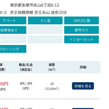
東京都多摩市永山6丁目6-12
セス
京王相模原線 京王永山 徒歩25分
アパート
ＲＣ造
1991/01 築
駐車場あり
カーシェア
都市ガス
オートロック
ペット可
インターネット
フローリング
賃
敷金/礼金
間取
詳細
理費）
（保証金）
（m²）
000円
0円 / 0円
1R
詳細を見る
（0円）
（22.68m²）
00円）