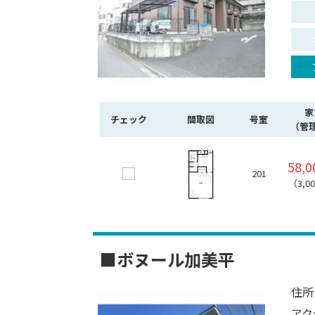
家
チェック
間取図
号室
（管
58,
201
（3,0
■ボヌール加美平
住所
アク