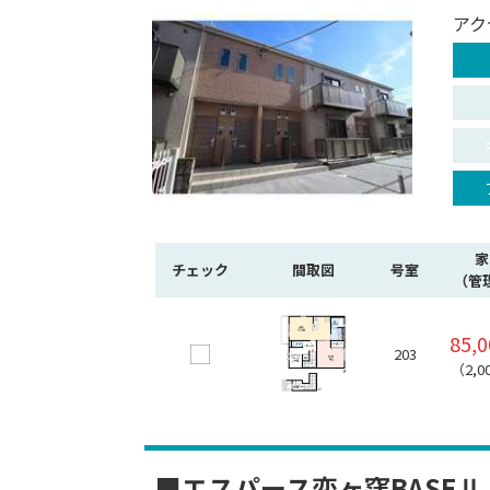
アク
家
チェック
間取図
号室
（管
85,
203
（2,0
■エスパース恋ヶ窪BASE