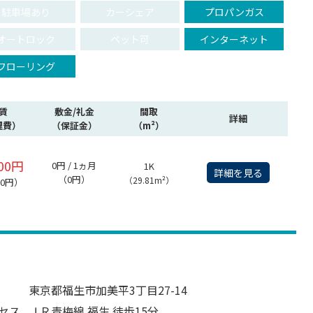
駐車場あり
カーシェア
プロパンガス
オートロック
ペット可
インターネット
フローリング
賃
敷金/礼金
間取
詳細
理費）
（保証金）
（m²）
000円
0円 / 1ヵ月
1K
詳細を見る
（0円）
（29.81m²）
00円）
東京都福生市加美平3丁目27-14
セス
ＪＲ青梅線 福生 徒歩15分