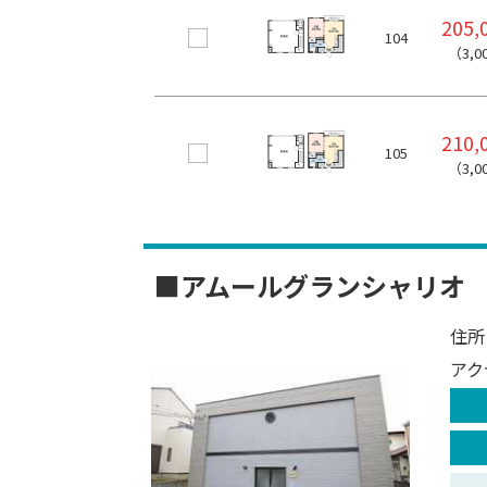
205,
104
（3,0
210,
105
（3,0
■アムールグランシャリオ
住所
アク