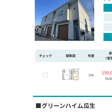
家
チェック
間取図
号室
（管
150,
103
（6,0
■グリーンハイム瓜生