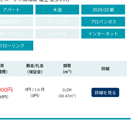
アパート
木造
2024/10 築
駐車場あり
カーシェア
プロパンガス
オートロック
ペット可
インターネット
フローリング
賃
敷金/礼金
間取
詳細
理費）
（保証金）
（m²）
000円
0円 / 1ヵ月
1LDK
詳細を見る
（0円）
（80.47m²）
00円）