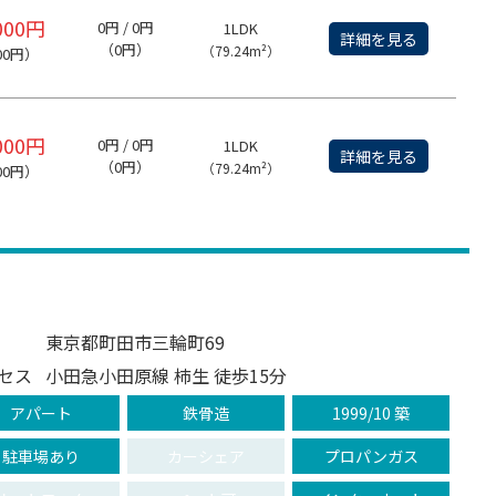
000円
0円 / 0円
1LDK
詳細を見る
（0円）
（79.24m²）
00円）
000円
0円 / 0円
1LDK
詳細を見る
（0円）
（79.24m²）
00円）
東京都町田市三輪町69
セス
小田急小田原線 柿生 徒歩15分
アパート
鉄骨造
1999/10 築
駐車場あり
カーシェア
プロパンガス