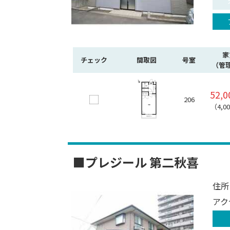
家
チェック
間取図
号室
（管
52,
206
（4,0
■プレジール 第二秋喜
住所
アク