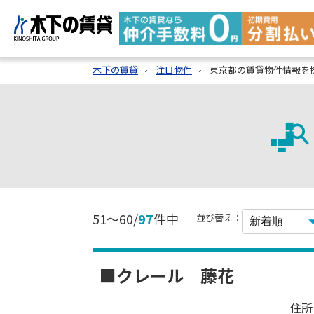
木下の賃貸
注目物件
東京都の賃貸物件情報を
51～60/
97
件中
並び替え：
■クレール 藤花
住所