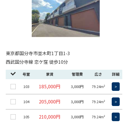
東京都国分寺市並木町1丁目1-3
西武国分寺線 恋ケ窪 徒歩10分
号室
家賃
管理費
広さ
詳細
185,000円
103
3,000円
>
79.24m²
205,000円
104
3,000円
>
79.24m²
210,000円
105
3,000円
>
79.24m²