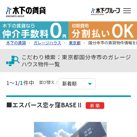
木下の賃貸
ガレージハウス
東京都
国分寺市の賃貸物件情報を
こだわり検索：東京都国分寺市のガレージ
ハウス物件一覧
1～1/
1
件中
並び替え：
■エスパース恋ヶ窪BASEⅡ
新 築