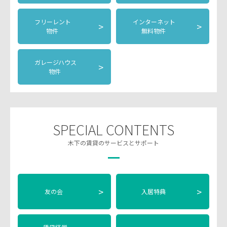
フリーレント
インターネット
>
>
物件
無料物件
ガレージハウス
>
物件
SPECIAL CONTENTS
木下の賃貸のサービスとサポート
>
>
友の会
入居特典