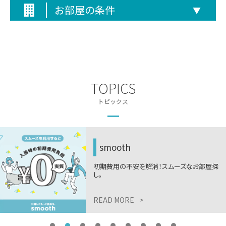
お部屋の条件
▼
TOPICS
トピックス
smooth
期費用の不安を解消！スムーズなお部屋探
ニ
。
9
EAD MORE
>
R