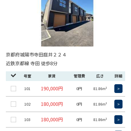
京都府城陽市寺田庭井２２４
近鉄京都線 寺田 徒歩8分
号室
家賃
管理費
広さ
詳細
190,000円
101
0円
>
81.86m²
180,000円
102
0円
>
81.86m²
180,000円
103
0円
>
81.86m²