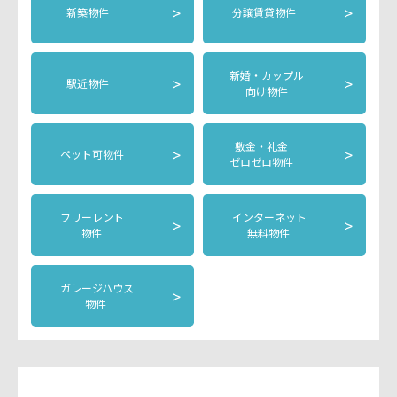
>
>
新築物件
分譲賃貸物件
新婚・カップル
>
>
駅近物件
向け物件
敷金・礼金
>
>
ペット可物件
ゼロゼロ物件
フリーレント
インターネット
>
>
物件
無料物件
ガレージハウス
>
物件