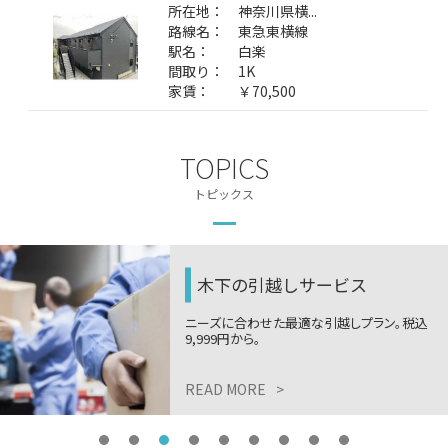
所在地：
神奈川県横...
路線名：
東急東横線
駅名：
白楽
間取り：
1K
家賃：
￥70,500
TOPICS
トピックス
木下の引越しサービス
ニーズに合わせた最適な引越しプラン。税込
9,999円から。
READ MORE
>