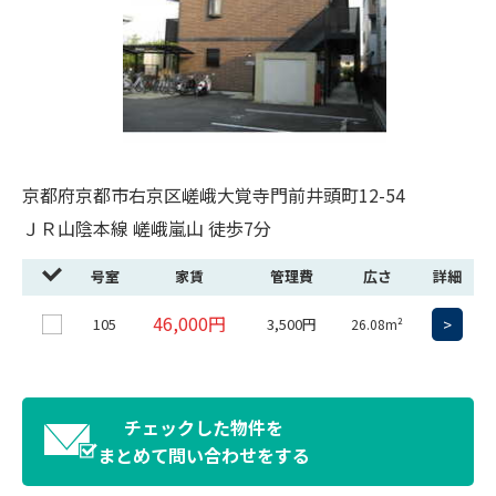
京都府京都市右京区嵯峨大覚寺門前井頭町12-54
ＪＲ山陰本線 嵯峨嵐山 徒歩7分
号室
家賃
管理費
広さ
詳細
46,000円
105
3,500円
>
26.08m²
チェックした物件を
まとめて問い合わせをする