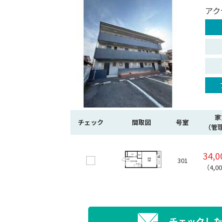
アク
家
チェック
間取図
号室
（管
34,
301
（4,0
チェックし