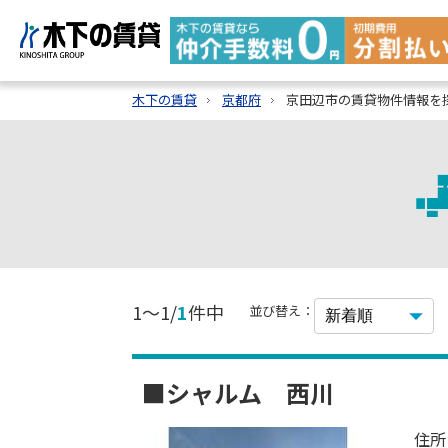
木下の賃貸
京都府
京田辺市の賃貸物件情報を
1～1/
1
件中
並び替え：
■シャルム 西川
住所