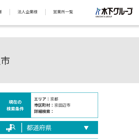
様
法人企業様
営業所一覧
辺市
エリア：
京都
現在の
市区町村：
京田辺市
検索条件
詳細検索：
都道府県
▼