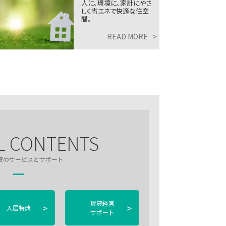
人に、環境に、家計にやさ
しく省エネで快適な住空
間。
READ MORE
>
L CONTENTS
貸のサービスとサポート
賃貸経営
>
>
入居特典
サポート