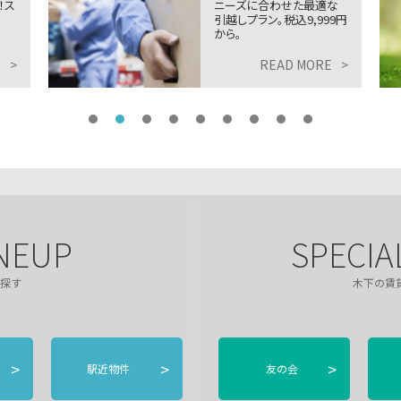
！ス
ニーズに合わせた最適な
引越しプラン。税込9,999円
から。
E
>
READ MORE
>
NEUP
SPECIA
探す
木下の賃
>
>
>
駅近物件
友の会