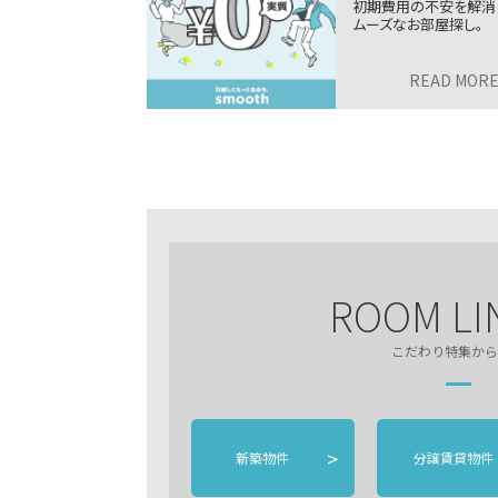
らしを、電気の使
初期費用の不安を解消
らそっと見守るサ
ムーズなお部屋探し。
READ MORE
>
READ MOR
ROOM LI
こだわり特集から
>
新築物件
分譲賃貸物件