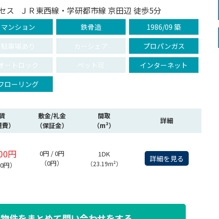
セス
ＪＲ東西線・学研都市線 京田辺 徒歩5分
マンション
鉄骨造
1986/09 築
駐車場あり
カーシェア
プロパンガス
オートロック
ペット可
インターネット
フローリング
賃
敷金/礼金
間取
詳細
理費）
（保証金）
（m²）
000円
0円 / 0円
1DK
詳細を見る
（0円）
（23.19m²）
00円）
た物件を
まとめて問い合わせをする