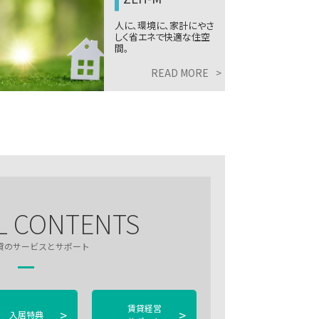
人に、環境に、家計にやさ
しく省エネで快適な住空
間。
READ MORE
>
L CONTENTS
貸のサービスとサポート
賃貸経営
>
>
入居特典