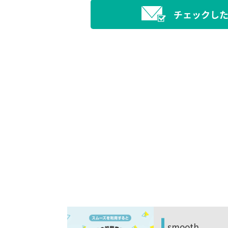
チェックし
シテR
smooth