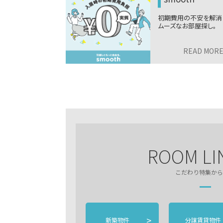
らしを、電気の使
初期費用の不安を解消
らそっと見守るサ
ムーズなお部屋探し。
READ MORE
>
READ MOR
ROOM LI
こだわり特集から
>
新築物件
分譲賃貸物件