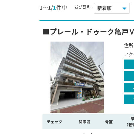
1～1/
1
件中
並び替え：
■プレール・ドゥーク亀戸
住所
アク
チェック
間取図
号室
（管