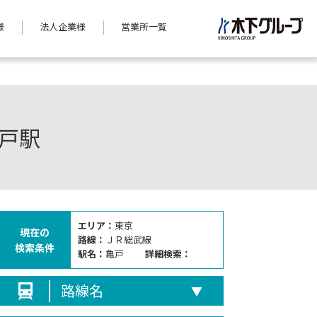
様
法人企業様
営業所一覧
戸駅
エリア：
東京
現在の
路線：
ＪＲ総武線
検索条件
駅名：
亀戸
詳細検索：
路線名
▼