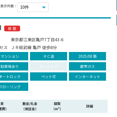
表示件数：
Ⅵ
新 築
東京都江東区亀戸7丁目43-6
セス
ＪＲ総武線 亀戸 徒歩8分
マンション
ＲＣ造
2025/08 築
駐車場あり
カーシェア
都市ガス
オートロック
ペット可
インターネット
フローリング
家賃
敷金/礼金
間取
詳細
理費）
（保証金）
（m²）