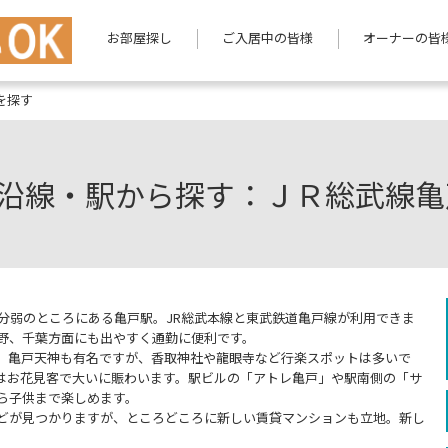
お部屋探し
ご入居中の皆様
オーナーの皆
を探す
沿線・駅から探す：ＪＲ総武線亀
分弱のところにある亀戸駅。JR総武本線と東武鉄道亀戸線が利用できま
中野、千葉方面にも出やすく通勤に便利です。
。亀戸天神も有名ですが、香取神社や龍眼寺など行楽スポットは多いで
はお花見客で大いに賑わいます。駅ビルの「アトレ亀戸」や駅南側の「サ
ら子供まで楽しめます。
どが見つかりますが、ところどころに新しい賃貸マンションも立地。新し