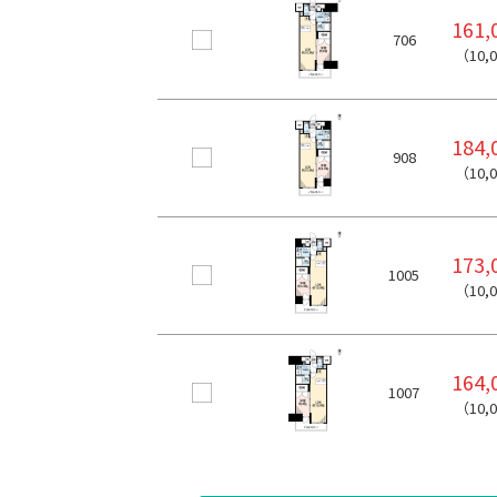
161
706
（10,
184
908
（10,
173
1005
（10,
164
1007
（10,