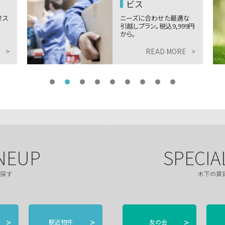
ビス
！ス
ニーズに合わせた最適な
引越しプラン。税込9,999円
から。
E
>
READ MORE
>
NEUP
SPECIA
探す
木下の賃
>
>
>
駅近物件
友の会