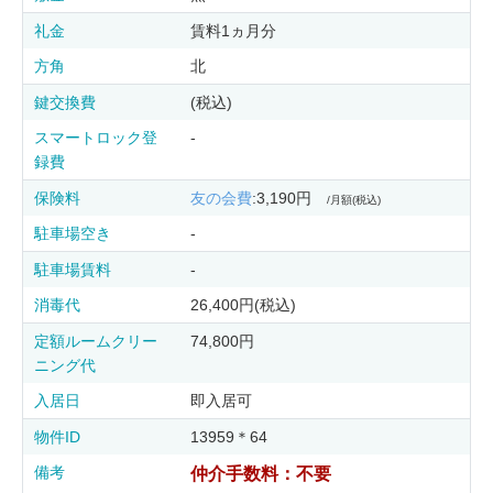
礼金
賃料1ヵ月分
方角
北
鍵交換費
(税込)
スマートロック登
-
録費
保険料
友の会費
:3,190円
/月額(税込)
駐車場空き
-
駐車場賃料
-
消毒代
26,400円(税込)
定額ルームクリー
74,800円
ニング代
入居日
即入居可
物件ID
13959＊64
備考
仲介手数料：不要