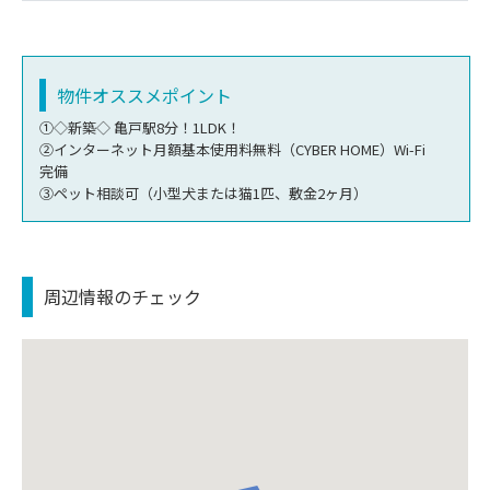
物件オススメポイント
①◇新築◇ 亀戸駅8分！1LDK！
②インターネット月額基本使用料無料（CYBER HOME）Wi-Fi
完備
③ペット相談可（小型犬または猫1匹、敷金2ヶ月）
周辺情報のチェック