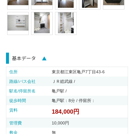
基本データ
▲
住所
東京都江東区亀戸7丁目43-6
路線/バス会社
ＪＲ総武線 /
駅名/停留所名
亀戸駅 /
徒歩時間
亀戸駅：8分 / 停留所：
賃料
184,000円
管理費
10,000円
敷金
無