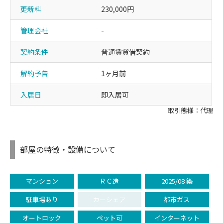
更新料
230,000円
管理会社
-
契約条件
普通賃貸借契約
解約予告
1ヶ月前
入居日
即入居可
取引態様：代理
部屋の特徴・設備について
マンション
ＲＣ造
2025/08 築
駐車場あり
カーシェア
都市ガス
オートロック
ペット可
インターネット