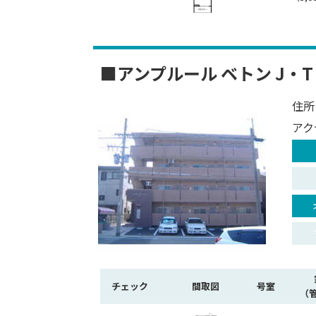
■アンプルール ベトン J・T
住所
アク
チェック
間取図
号室
（