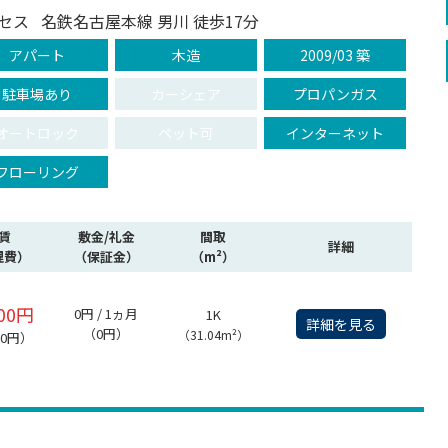
セス
名鉄名古屋本線 男川 徒歩17分
アパート
木造
2009/03 築
駐車場あり
カーシェア
プロパンガス
オートロック
ペット可
インターネット
フローリング
賃
敷金/礼金
間取
詳細
理費）
（保証金）
（m²）
000円
0円 / 1ヵ月
1K
詳細を見る
（0円）
（31.04m²）
00円）