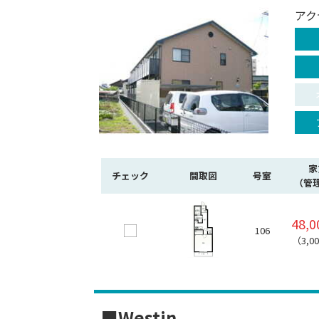
アク
家
チェック
間取図
号室
（管
48,
106
（3,0
■Westin