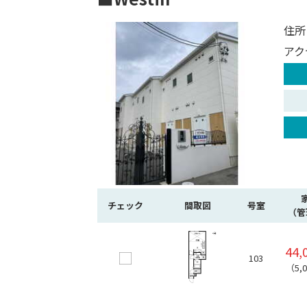
住所
アク
チェック
間取図
号室
（管
44,
103
（5,