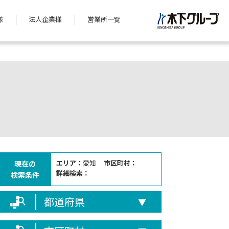
様
法人企業様
営業所一覧
エリア：
愛知
市区町村：
現在の
詳細検索：
検索条件
都道府県
▼