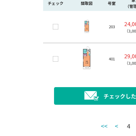
家
チェック
間取図
号室
（管
24,
203
（3,0
29,
401
（3,0
チェックし
<<
<
4