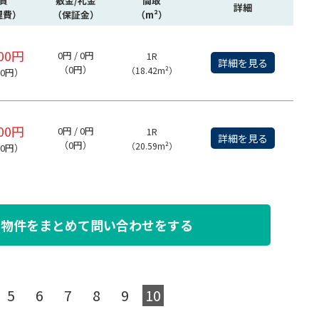
賃
敷金/礼金
間取
詳細
理費）
（保証金）
（m²）
000円
0円 / 0円
1R
詳細を見る
（0円）
（18.42m²）
00円）
000円
0円 / 0円
1R
詳細を見る
（0円）
（20.59m²）
00円）
た物件を
まとめて問い合わせをする
5
6
7
8
9
10