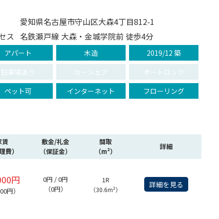
愛知県名古屋市守山区大森4丁目812-1
セス
名鉄瀬戸線 大森・金城学院前 徒歩4分
アパート
木造
2019/12 築
駐車場あり
カーシェア
オートロック
ペット可
インターネット
フローリング
家賃
敷金/礼金
間取
詳細
理費）
（保証金）
（m²）
000円
0円 / 0円
1R
詳細を見る
（0円）
（30.6m²）
000円）