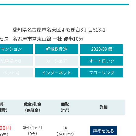
愛知県名古屋市名東区よもぎ台3丁目513-1
セス
名古屋市営東山線 一社 徒歩10分
マンション
軽量鉄骨造
2020/09 築
駐車場あり
カーシェア
オートロック
ペット可
インターネット
フローリング
賃
敷金/礼金
間取
詳細
理費）
（保証金）
（m²）
500円
0円 / 1ヵ月
1K
詳細を見る
（0円）
（24.63m²）
00円）