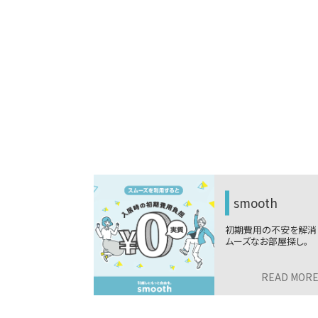
木下の引越しサ
oth
ビス
の不安を解消！ス
ニーズに合わせた最適
お部屋探し。
引越しプラン。税込9,99
から。
READ MORE
>
READ MOR