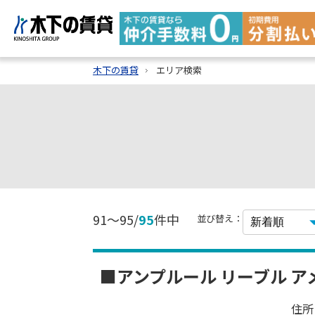
木下の賃貸
エリア検索
91～95/
95
件中
並び替え：
■アンプルール リーブル ア
住所