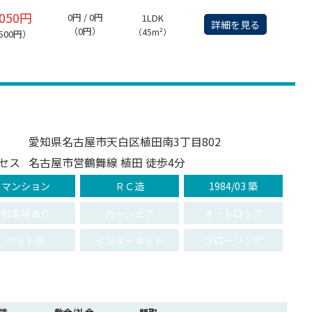
,050円
0円 / 0円
1LDK
詳細を見る
（0円）
（45m²）
,500円）
愛知県名古屋市天白区植田南3丁目802
セス
名古屋市営鶴舞線 植田 徒歩4分
マンション
ＲＣ造
1984/03 築
駐車場あり
カーシェア
オートロック
ペット可
インターネット
フローリング