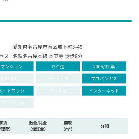
愛知県名古屋市南区城下町3-49
セス
名鉄名古屋本線 本笠寺 徒歩8分
マンション
ＲＣ造
2006/02 築
駐車場あり
カーシェア
プロパンガス
オートロック
ペット可
インターネット
フローリング
家賃
敷金/礼金
間取
詳細
管理費）
（保証金）
（m²）