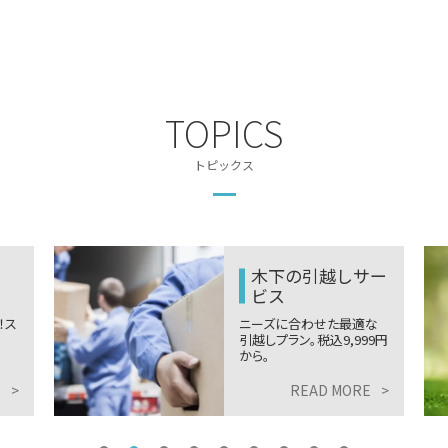
TOPICS
トピックス
ー
ZEH-M
な
人に、環境に、家計にやさ
9円
しく省エネで快適な住空
間。
E
>
READ MORE
>