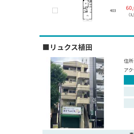
60
403
（3
■リュクス植田
住所
アク