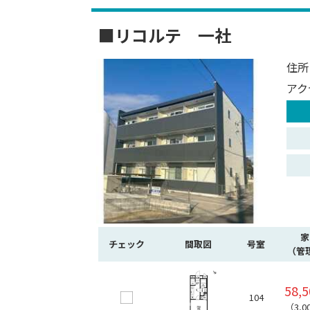
■リコルテ 一社
住所
アク
家
チェック
間取図
号室
（管
58,
104
（3,0