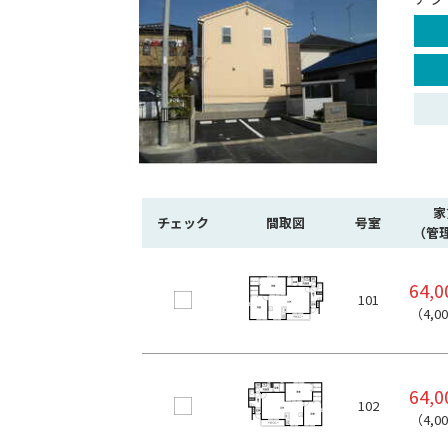
家
チェック
間取図
号室
（管
64,
101
（4,0
64,
102
（4,0