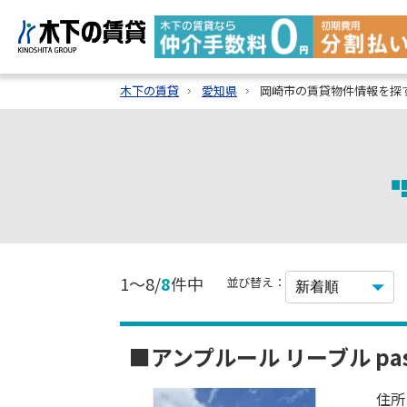
木下の賃貸
愛知県
岡崎市の賃貸物件情報を探
1～8/
8
件中
並び替え：
■アンプルール リーブル pas
住所