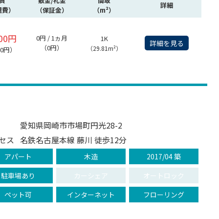
賃
敷金/礼金
間取
詳細
理費）
（保証金）
（m²）
000円
0円 / 1ヵ月
1K
詳細を見る
（0円）
（29.81m²）
00円）
愛知県岡崎市市場町円光28-2
セス
名鉄名古屋本線 藤川 徒歩12分
アパート
木造
2017/04 築
駐車場あり
カーシェア
オートロック
ペット可
インターネット
フローリング