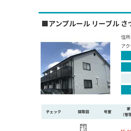
■アンプルール リーブル さ
住所
アク
家
チェック
間取図
号室
（管