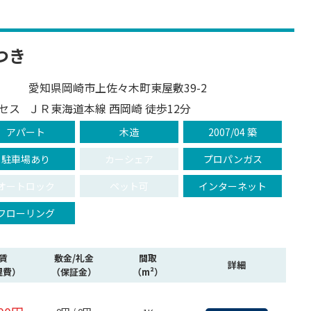
つき
愛知県岡崎市上佐々木町東屋敷39-2
セス
ＪＲ東海道本線 西岡崎 徒歩12分
アパート
木造
2007/04 築
駐車場あり
カーシェア
プロパンガス
オートロック
ペット可
インターネット
フローリング
賃
敷金/礼金
間取
詳細
理費）
（保証金）
（m²）