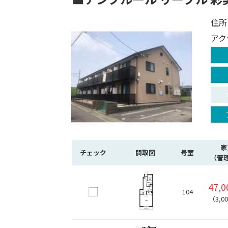
住所
アク
家
チェック
間取図
号室
（管
47,
104
（3,0