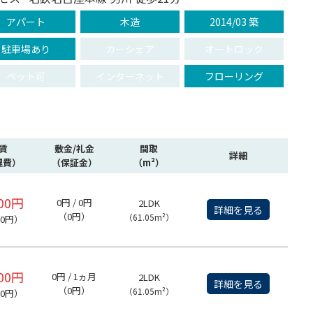
アパート
木造
2014/03 築
駐車場あり
カーシェア
オートロック
ペット可
インターネット
フローリング
賃
敷金/礼金
間取
詳細
理費）
（保証金）
（m²）
000円
0円 / 0円
2LDK
詳細を見る
（0円）
（61.05m²）
00円）
000円
0円 / 1ヵ月
2LDK
詳細を見る
（0円）
（61.05m²）
00円）