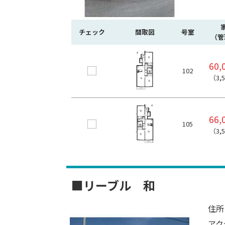
チェック
間取図
号室
（管
60,
102
（3,
66,
105
（3,
■リーブル 和
住所
アク