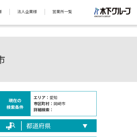
様
法人企業様
営業所一覧
市
エリア：
愛知
現在の
市区町村：
岡崎市
検索条件
詳細検索：
都道府県
▼