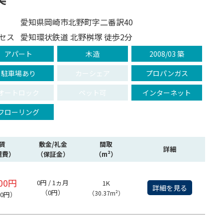
愛知県岡崎市北野町字二番訳40
セス
愛知環状鉄道 北野桝塚 徒歩2分
アパート
木造
2008/03 築
駐車場あり
カーシェア
プロパンガス
オートロック
ペット可
インターネット
フローリング
賃
敷金/礼金
間取
詳細
理費）
（保証金）
（m²）
000円
0円 / 1ヵ月
1K
詳細を見る
（0円）
（30.37m²）
00円）