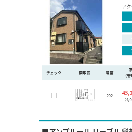
アク
チェック
間取図
号室
（管
45,
202
（4,
■アンプルール リーブル 彩