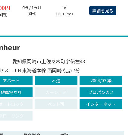
000円
0円 / 1ヵ月
1K
詳細を見る
（0円）
（39.19m²）
00円）
heur
愛知県岡崎市上佐々木町字伝左43
セス
ＪＲ東海道本線 西岡崎 徒歩7分
アパート
木造
2004/03 築
駐車場あり
カーシェア
プロパンガス
オートロック
ペット可
インターネット
フローリング