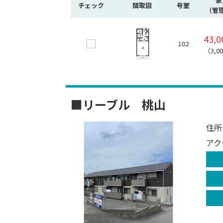
家
チェック
間取図
号室
（管
43,
102
（3,0
■リーブル 桃山
住所
アク