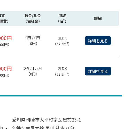
家賃
敷金/礼金
間取
詳細
理費）
（保証金）
（m²）
000円
0円 / 0円
2LDK
詳細を見る
（0円）
（57.5m²）
500円）
000円
0円 / 1ヵ月
2LDK
詳細を見る
（0円）
（57.5m²）
500円）
愛知県岡崎市大平町字瓦屋前23-1
セス
名鉄名古屋本線 男川 徒歩21分