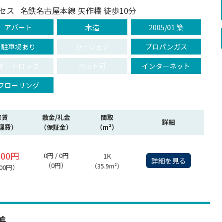
セス
名鉄名古屋本線 矢作橋 徒歩10分
アパート
木造
2005/01 築
駐車場あり
カーシェア
プロパンガス
オートロック
ペット可
インターネット
フローリング
家賃
敷金/礼金
間取
詳細
理費）
（保証金）
（m²）
000円
0円 / 0円
1K
詳細を見る
（0円）
（35.9m²）
000円）
美