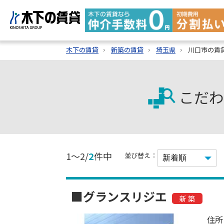
木下の賃貸
新築の賃貸
埼玉県
川口市の賃
こだわ
1～2/
2
件中
並び替え：
■グランスリジエ
新 築
住所