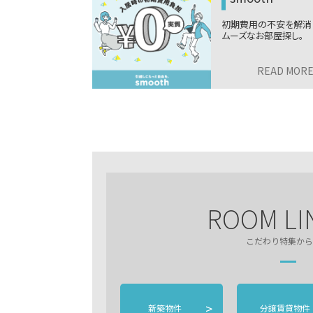
ビス
用の不安を解消！ス
ニーズに合わせた最
なお部屋探し。
引越しプラン。税込9,9
から。
READ MORE
>
READ MOR
ROOM LI
こだわり特集から
>
新築物件
分譲賃貸物件