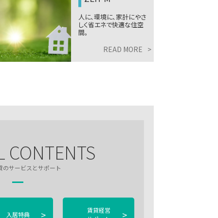
自由自在のガレージ空間
で理想を叶えるコンセプト
型住宅。
READ MORE
>
L CONTENTS
貸のサービスとサポート
賃貸経営
>
>
入居特典