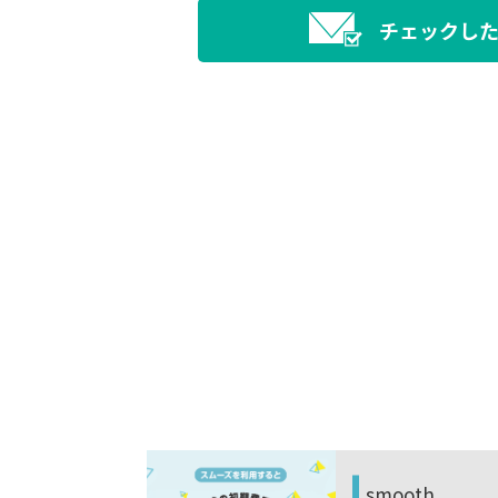
チェックし
木下の引越し
oth