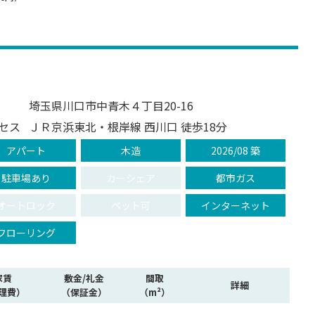
埼玉県川口市中青木４丁目20-16
セス
ＪＲ京浜東北・根岸線 西川口 徒歩18分
アパート
木造
2026/08 築
駐車場あり
カーシェア
都市ガス
オートロック
ペット可
インターネット
フローリング
家賃
敷金/礼金
間取
詳細
理費）
（保証金）
（m²）