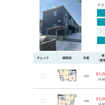
アク
家
チェック
間取図
号室
（管
93,
102
（4,0
93,
103
（4,0