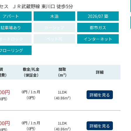
セス
ＪＲ武蔵野線 東川口 徒歩5分
アパート
木造
2026/07 築
駐車場あり
カーシェア
都市ガス
オートロック
ペット可
インターネット
フローリング
賃
敷金/礼金
間取
詳細
理費）
（保証金）
（m²）
000円
0円 / 1ヵ月
1LDK
詳細を見る
（0円）
（40.86m²）
00円）
000円
0円 / 1ヵ月
1LDK
詳細を見る
（0円）
（40.86m²）
00円）