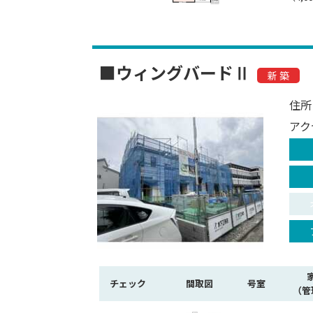
■ウィングバードⅡ
新 築
住所
アク
チェック
間取図
号室
（管