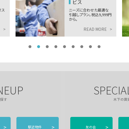
適な
人に、環境に、家計にやさ
99円
しく省エネで快適な住空
間。
E
>
READ MORE
>
NEUP
SPECIA
探す
木下の賃
>
>
>
駅近物件
友の会