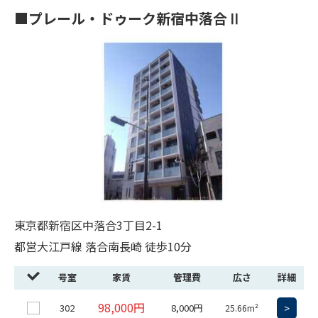
■プレール・ドゥーク新宿中落合Ⅱ
東京都新宿区中落合3丁目2-1
都営大江戸線 落合南長崎 徒歩10分
号室
家賃
管理費
広さ
詳細
98,000円
302
8,000円
>
25.66m²