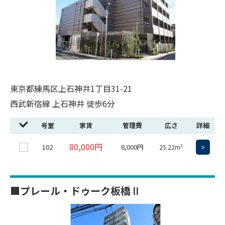
東京都練馬区上石神井1丁目31-21
西武新宿線 上石神井 徒歩6分
号室
家賃
管理費
広さ
詳細
80,000円
102
8,000円
>
25.22m²
■プレール・ドゥーク板橋Ⅱ