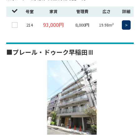
号室
家賃
管理費
広さ
詳細
93,000円
214
8,000円
>
19.98m²
■プレール・ドゥーク早稲田Ⅲ