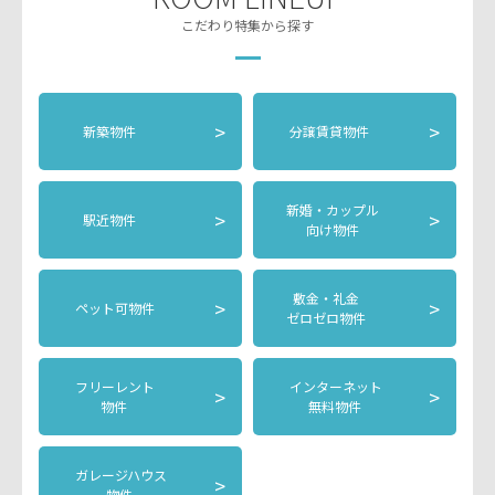
こだわり特集から探す
>
>
新築物件
分譲賃貸物件
新婚・カップル
>
>
駅近物件
向け物件
敷金・礼金
>
>
ペット可物件
ゼロゼロ物件
フリーレント
インターネット
>
>
物件
無料物件
ガレージハウス
>
物件