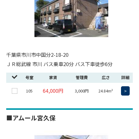
千葉県市川市中国分2-18-20
ＪＲ総武線 市川 バス乗車20分 バス下車徒歩6分
号室
家賃
管理費
広さ
詳細
64,000円
105
3,000円
>
24.84m²
■アムール宮久保