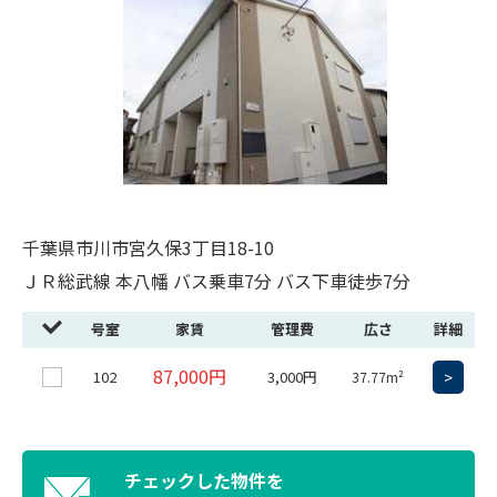
千葉県市川市宮久保3丁目18-10
ＪＲ総武線 本八幡 バス乗車7分 バス下車徒歩7分
号室
家賃
管理費
広さ
詳細
87,000円
102
3,000円
>
37.77m²
チェックした物件を