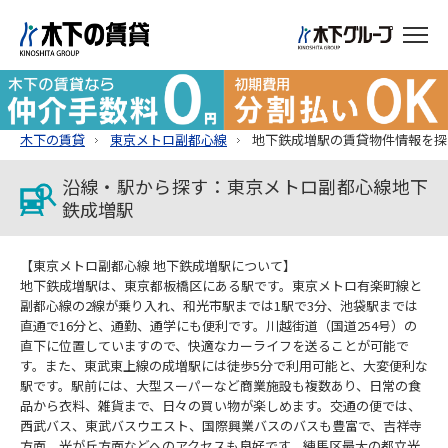
木下の賃貸
東京メトロ副都心線
地下鉄成増駅の賃貸物件情報を探
沿線・駅から探す：東京メトロ副都心線地下
鉄成増駅
【東京メトロ副都心線 地下鉄成増駅について】
地下鉄成増駅は、東京都板橋区にある駅です。東京メトロ有楽町線と
副都心線の2線が乗り入れ、和光市駅までは1駅で3分、池袋駅までは
直通で16分と、通勤、通学にも便利です。川越街道（国道254号）の
直下に位置していますので、快適なカーライフを送ることが可能で
す。また、東武東上線の成増駅には徒歩5分で利用可能と、大変便利な
駅です。駅前には、大型スーパーなど商業施設も複数あり、日常の食
品から衣料、雑貨まで、日々の買い物が楽しめます。交通の便では、
西武バス、東武バスウエスト、国際興業バスのバスも豊富で、吉祥寺
方面、光が丘方面などへのアクセスも良好です。練馬区最大の都立光