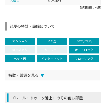
入居日
即入居可
取引態様：代理
部屋の特徴・設備について
マンション
ＲＣ造
2026/03 築
駐車場あり
カーシェア
オートロック
ペット可
インターネット
フローリング
特徴・設備を見る
▼
プレール・ドゥーク池上Ⅱのその他お部屋