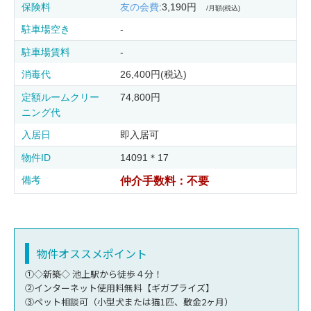
保険料
友の会費
:3,190円
/月額(税込)
駐車場空き
-
駐車場賃料
-
消毒代
26,400円(税込)
定額ルームクリー
74,800円
ニング代
入居日
即入居可
物件ID
14091＊17
備考
仲介手数料：不要
物件オススメポイント
①◇新築◇ 池上駅から徒歩４分！
②インターネット使用料無料【ギガプライズ】
③ペット相談可（小型犬または猫1匹、敷金2ヶ月）