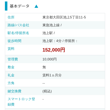
基本データ
▲
住所
東京都大田区池上5丁目11-5
路線/バス会社
東急池上線 /
駅名/停留所名
池上駅 /
徒歩時間
池上駅：4分 / 停留所：
賃料
152,000円
管理費
10,000円
敷金
無
礼金
賃料1ヵ月分
方角
--
鍵交換費
(税込)
スマートロック登
-
録費