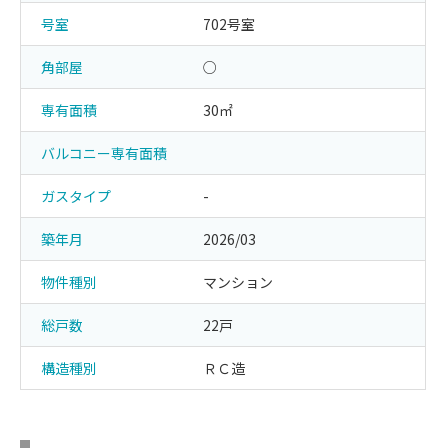
号室
702号室
角部屋
○
専有面積
30㎡
バルコニー専有面積
ガスタイプ
-
築年月
2026/03
物件種別
マンション
総戸数
22戸
構造種別
ＲＣ造