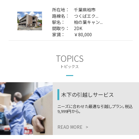
所在地：
千葉県柏市
路線名：
つくばエク...
駅名：
柏の葉キャン...
間取り：
2DK
家賃：
￥80,000
TOPICS
トピックス
木下の引越しサービス
ニーズに合わせた最適な引越しプラン。税込
9,999円から。
READ MORE
>