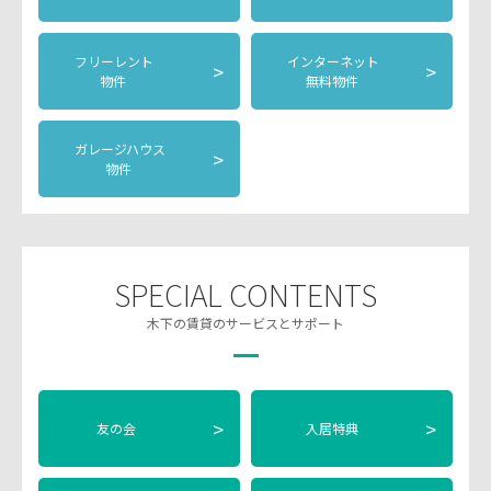
フリーレント
インターネット
>
>
物件
無料物件
ガレージハウス
>
物件
SPECIAL CONTENTS
木下の賃貸のサービスとサポート
>
>
友の会
入居特典