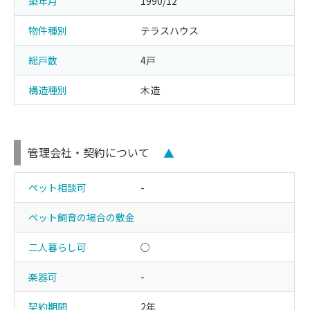
築年月
1990/12
物件種別
テラスハウス
総戸数
4戸
構造種別
木造
管理会社・契約について
▲
ペット相談可
-
ペット飼育の場合の敷金
二人暮らし可
○
楽器可
-
契約期間
2年