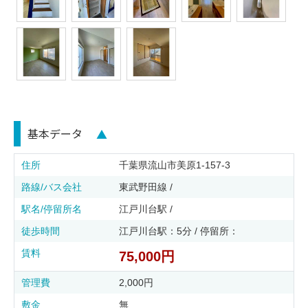
基本データ
▲
住所
千葉県流山市美原1-157-3
路線/バス会社
東武野田線 /
駅名/停留所名
江戸川台駅 /
徒歩時間
江戸川台駅：5分 / 停留所：
賃料
75,000円
管理費
2,000円
敷金
無