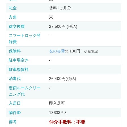
礼金
賃料1ヵ月分
方角
東
鍵交換費
27,500円 (税込)
スマートロック登
-
録費
保険料
友の会費
:3,190円
/月額(税込)
駐車場空き
-
駐車場賃料
-
消毒代
26,400円(税込)
定額ルームクリー
-
ニング代
入居日
即入居可
物件ID
13633＊3
備考
仲介手数料：不要