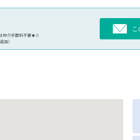
こ
様は仲介手数料不要★☆
月追加）