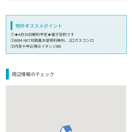
物件オススメポイント
①★6月30日解約予定★電子契約です
②BBM-NET月額基本使用料無料、2口ガスコンロ
③内見や申込等はイタンジBB
周辺情報のチェック