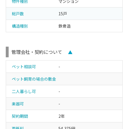
物件種別
マンション
総戸数
15戸
構造種別
鉄骨造
管理会社・契約について
▲
ペット相談可
-
ペット飼育の場合の敷金
二人暮らし可
-
楽器可
-
契約期間
2年
更新料
54,375円