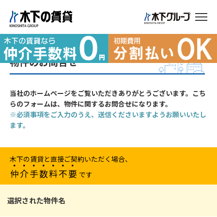
木下の賃貸
物件のお問合せ
物件のお問合せ
当社のホームページをご覧いただきありがとうございます。こち
らのフォームは、物件に関するお問合せになります。
※必須事項をご入力のうえ、送信くださいますようお願いいたし
ます。
木
下
の
賃
貸
と
直
接
ご
契
約
い
た
だ
く
場
合
、
仲
介
手
数
料
不
要
で
す
選択された物件名