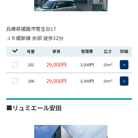
兵庫県姫路市菅生台17
ＪＲ姫新線 余部 徒歩32分
号室
家賃
管理費
広さ
詳細
29,000円
201
3,000円
>
20m²
29,000円
206
3,000円
>
20m²
■リュミエール安田