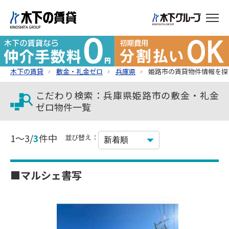
木下の賃貸
敷金・礼金ゼロ
兵庫県
姫路市の賃貸物件情報を探
こだわり検索：兵庫県姫路市の敷金・礼金
ゼロ物件一覧
1～3/
3
件中
並び替え：
■マルシェ書写